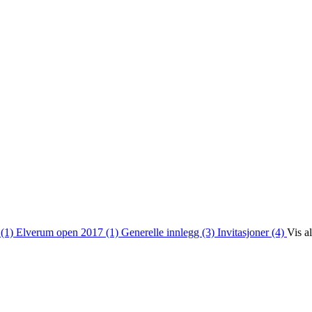
 (1)
Elverum open 2017 (1)
Generelle innlegg (3)
Invitasjoner (4)
Vis a