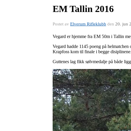
EM Tallin 2016
Postet av
Elverum Rifleklubb
den
20. jun 
Vegard er hjemme fra EM 50m i Tallin med b
Vegard hadde 1145 poeng på helmatchen o
Krapfoss kom til finale i begge disipline
Guttenes lag fikk sølvmedalje på både lig