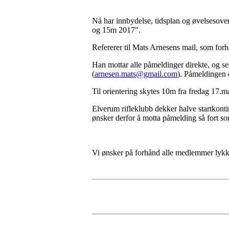
Nå har innbydelse, tidsplan og øvelsesov
og 15m 2017".
Refererer til Mats Arnesens mail, som for
Han mottar alle påmeldinger direkte, og se
(
arnesen.mats@gmail.com
). Påmeldingen 
Til orientering skytes 10m fra fredag 17.
Elverum rifleklubb dekker halve startkonti
ønsker derfor å motta påmelding så fort som
Vi ønsker på forhånd alle medlemmer lykk