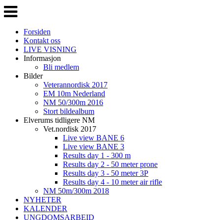
Veksle
navigasjon
Forsiden
Kontakt oss
LIVE VISNING
Informasjon
Bli medlem
Bilder
Veterannordisk 2017
EM 10m Nederland
NM 50/300m 2016
Stort bildealbum
Elverums tidligere NM
Vet.nordisk 2017
Live view BANE 6
Live view BANE 3
Results day 1 - 300 m
Results day 2 - 50 meter prone
Results day 3 - 50 meter 3P
Results day 4 - 10 meter air rifle
NM 50m/300m 2018
NYHETER
KALENDER
UNGDOMSARBEID