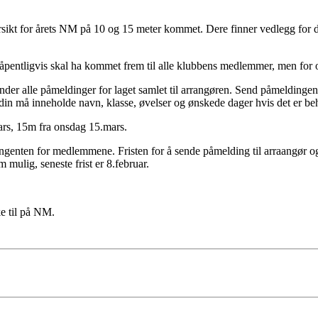
ersikt for årets NM på 10 og 15 meter kommet. Dere finner vedlegg for
håpentligvis skal ha kommet frem til alle klubbens medlemmer, men for 
nder alle påmeldinger for laget samlet til arrangøren. Send påmeldingen
din må inneholde navn, klasse, øvelser og ønskede dager hvis det er beh
mars, 15m fra onsdag 15.mars.
ngenten for medlemmene. Fristen for å sende påmelding til arraangør og
 mulig, seneste frist er 8.februar.
e til på NM.