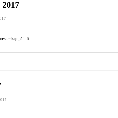
 2017
2017
smesterskap på luft
7
2017