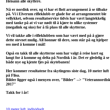
Heisann alle skyttere.
Nå er nordisk over, og vi har et flott arrangement å se tilbake
på. Vi i Elverum rifleklubb er glade for at arrangementet ble
vellykket, selvom resultatservice tidvis har vært langtekkelig
med tanke på at vi var nødt til å kjøre to ulike systemer
(megalink og sius) for å få plass til alle skytterne.
Vi vil takke alle i rifleklubben som har vært med på å gjøre
dette stevnet mulig. All honnør til dere, som står på og hjelper
oss med å komme i mål!
Også en takk til alle skytterne som har valgt å reise kort og
langt for å komme og delta på Nordisk i år. Det er gledelig å se
både nye og kjente fjes på skytebanen!
Her kommer resultatene fra skytingens siste dag, 10 meter luft
på Flisa.
Bilder ligger også i menyen over, "Bilder" --> "Veterannordis
2017"
Takk for i år!
10 meter luft, individuelt