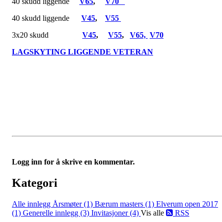
40 skudd liggende
V65
,
V70
40 skudd liggende
V45
,
V55
3x20 skudd
V45
,
V55
,
V65,
V70
LAGSKYTING LIGGENDE VETERAN
Logg inn for å skrive en kommentar.
Kategori
Alle innlegg
Årsmøter (1)
Bærum masters (1)
Elverum open 2017
(1)
Generelle innlegg (3)
Invitasjoner (4)
Vis alle
RSS