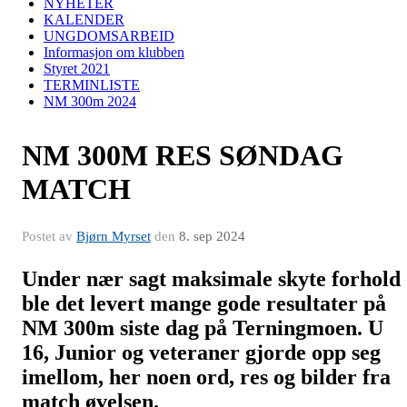
NYHETER
KALENDER
UNGDOMSARBEID
Informasjon om klubben
Styret 2021
TERMINLISTE
NM 300m 2024
NM 300M RES SØNDAG
MATCH
Postet av
Bjørn Myrset
den
8. sep 2024
Under nær sagt maksimale skyte forhold
ble det levert mange gode resultater på
NM 300m siste dag på Terningmoen. U
16, Junior og veteraner gjorde opp seg
imellom, her noen ord, res og bilder fra
match øvelsen.