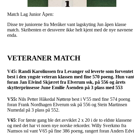
Match Lag Junior Åpen:
Disse tre juniorene fra Meråker vant lagskyting Jun åpen klasse
match. Skribenten er dessverre ikke helt kjent med de nye navnene
enda.
VETERANER MATCH
V45:
Randi Karoliussen fra Levanger ssl leverte som forventet
best i den yngste veteran klassen med fine 570 poeng. Hun van
foran Jan Eivind Skjæret fra Elverum ssk, på 556 og årets
skytterprinsesse June Emilie Åsenden på 3 plass med 553
V55:
Nils Petter Håkedal Nøtterø best i V55 med fine 574 poeng
foran Frank Nordhagen Elverum ssk på 556 og Stein Martinsen
Numedal på 3 plass på 552.
V65
: For første gang ble det avviklet 2 x 20 i de to eldste klassene
og med det har vi noen nye norske rekorder. Willy Sverkmo fra
Namsos ssl vant V65 på fine 386 poeng, rangert foran Anders Edv