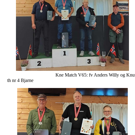
Kne Match V65: fv Anders Willy og Knut
th nr 4 Bjarne