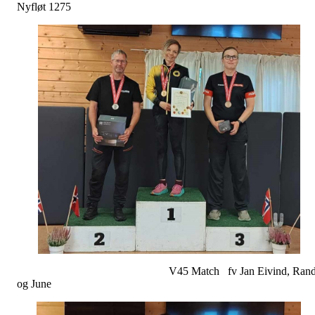
Nyfløt 1275
V45 Match fv Jan Eivind, Rand
og June