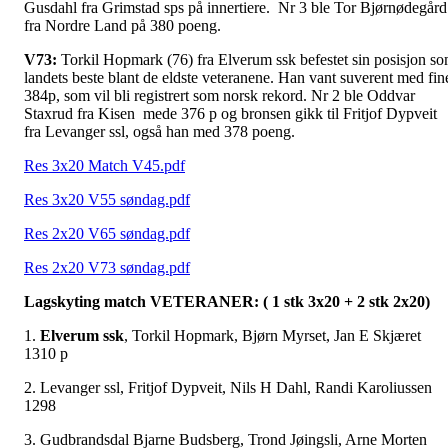
Gusdahl fra Grimstad sps på innertiere. Nr 3 ble Tor Bjørnødegård
fra Nordre Land på 380 poeng.
V73:
Torkil Hopmark (76) fra Elverum ssk befestet sin posisjon s
landets beste blant de eldste veteranene. Han vant suverent med fin
384p, som vil bli registrert som norsk rekord. Nr 2 ble Oddvar
Staxrud fra Kisen mede 376 p og bronsen gikk til Fritjof Dypveit
fra Levanger ssl, også han med 378 poeng.
Res 3x20 Match V45.pdf
Res 3x20 V55 søndag.pdf
Res 2x20 V65 søndag.pdf
Res 2x20 V73 søndag.pdf
Lagskyting match VETERANER: ( 1 stk 3x20 + 2 stk 2x20)
1.
Elverum ssk
, Torkil Hopmark, Bjørn Myrset, Jan E Skjæret
1310 p
2. Levanger ssl, Fritjof Dypveit, Nils H Dahl, Randi Karoliussen
1298
3. Gudbrandsdal Bjarne Budsberg, Trond Jøingsli, Arne Morten