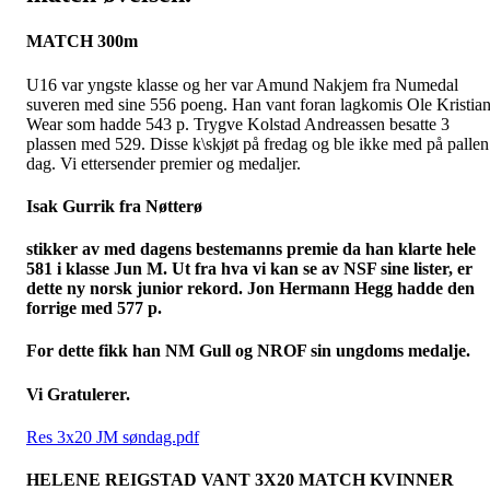
MATCH 300m
U16 var yngste klasse og her var Amund Nakjem fra Numedal
suveren med sine 556 poeng. Han vant foran lagkomis Ole Kristia
Wear som hadde 543 p. Trygve Kolstad Andreassen besatte 3
plassen med 529. Disse k\skjøt på fredag og ble ikke med på pallen
dag. Vi ettersender premier og medaljer.
Isak Gurrik fra Nøtterø
stikker av med dagens bestemanns premie da han klarte hele
581 i klasse Jun M. Ut fra hva vi kan se av NSF sine lister, er
dette ny norsk junior rekord. Jon Hermann Hegg hadde den
forrige med 577 p.
For dette fikk han NM Gull og NROF sin ungdoms medalje.
Vi Gratulerer.
Res 3x20 JM søndag.pdf
HELENE REIGSTAD VANT 3X20 MATCH KVINNER