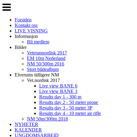
Veksle
navigasjon
Forsiden
Kontakt oss
LIVE VISNING
Informasjon
Bli medlem
Bilder
Veterannordisk 2017
EM 10m Nederland
NM 50/300m 2016
Stort bildealbum
Elverums tidligere NM
Vet.nordisk 2017
Live view BANE 6
Live view BANE 3
Results day 1 - 300 m
Results day 2 - 50 meter prone
Results day 3 - 50 meter 3P
Results day 4 - 10 meter air rifle
NM 50m/300m 2018
NYHETER
KALENDER
UNGDOMSARBEID